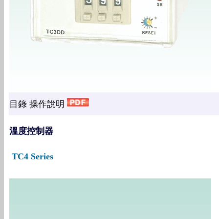
目錄 操作說明
溫度控制器
TC4 Series